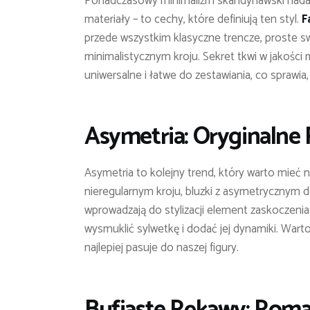
Ponadczasowy minimalizm skandynawski nadal 
materiały – to cechy, które definiują ten styl.
F
przede wszystkim klasyczne trencze, proste s
minimalistycznym kroju. Sekret tkwi w jakości 
uniwersalne i łatwe do zestawiania, co sprawia
Asymetria: Oryginalne 
Asymetria to kolejny trend, który warto mieć 
nieregularnym kroju, bluzki z asymetrycznym d
wprowadzają do stylizacji element zaskoczenia
wysmuklić sylwetkę i dodać jej dynamiki. Wart
najlepiej pasuje do naszej figury.
Bufiaste Rękawy: Rom