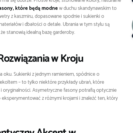
ma się dobrze. Proste kroje, stonowane kolory, naturalne
asony, które będą modne
w duchu skandynawskim to
wetry z kaszmiru, dopasowane spodnie i sukienki o
materiałów i dbałości o detale. Ubrania w tym stylu są
, że stanowią idealną bazę garderoby.
Rozwiązania w Kroju
na oku. Sukienki z jednym ramieniem, spódnice o
ekoltem – to tylko niektóre przykłady ubrań, które
 i oryginalności. Asymetryczne fasony potrafią optycznie
o eksperymentować z różnymi krojami i znaleźć ten, który
antyczny Akcent w