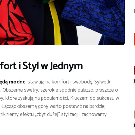
fort i Styl w Jednym
będą modne
, stawiają na komfort i swobodę. Sylwetki
’u. Obszerne swetry, szerokie spodnie palazzo, płaszcze o
y, które zyskują na popularności. Kluczem do sukcesu w
i. Łącząc obszerną górę, warto postawić na bardziej
kniemy efektu „zbyt dużej” stylizacji i zachowamy