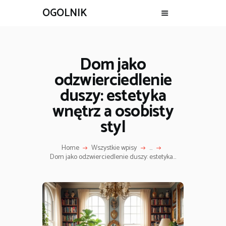
OGOLNIK
Dom jako
odzwierciedlenie
duszy: estetyka
wnętrz a osobisty
styl
Home
Wszystkie wpisy
...
Dom jako odzwierciedlenie duszy: estetyka...