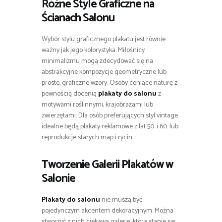
Różne Style Graficzne na
Ścianach Salonu
Wybór stylu graficznego plakatu jest równie
ważny jak jego kolorystyka. Miłośnicy
minimalizmu mogą zdecydować się na
abstrakcyjne kompozycje geometryczne lub
proste, graficzne wzory. Osoby ceniące naturę z
pewnością docenią
plakaty do salonu
z
motywami roślinnymi, krajobrazami lub
zwierzętami. Dla osób preferujących styl vintage
idealne będą plakaty reklamowe z lat 50. i 60. lub
reprodukcje starych map i rycin.
Tworzenie Galerii Plakatów w
Salonie
Plakaty do salonu
nie muszą być
pojedynczym akcentem dekoracyjnym. Można
stworzyć z nich ciekawą galerię, która stanie się