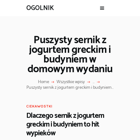
OGOLNIK
Puszysty sernik z
jogurtem greckim i
budyniem w
domowym wydaniu
Home
Wszystkie wpisy
...
Puszysty sernik z jogurtem greckim i budyniem...
CIEKAWOSTKI
Dlaczego sernik z jogurtem
greckim i budyniem to hit
wypieków