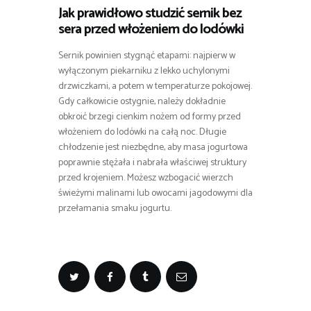
Jak prawidłowo studzić sernik bez
sera przed włożeniem do lodówki
Sernik powinien stygnąć etapami: najpierw w
wyłączonym piekarniku z lekko uchylonymi
drzwiczkami, a potem w temperaturze pokojowej.
Gdy całkowicie ostygnie, należy dokładnie
obkroić brzegi cienkim nożem od formy przed
włożeniem do lodówki na całą noc. Długie
chłodzenie jest niezbędne, aby masa jogurtowa
poprawnie stężała i nabrała właściwej struktury
przed krojeniem. Możesz wzbogacić wierzch
świeżymi malinami lub owocami jagodowymi dla
przełamania smaku jogurtu.