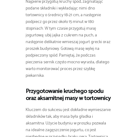
Najpierw przygotuj kruchy spód, zagniatając
podane składniki i wykładając nimi dno
tortownicy o średnicy 18-21 cm, a następnie
podpiecz go przez około 15 minut w 180
stopniach. W tym czasie przygotuj masę
jogurtową: ubij jajka z cukrem na puch, a
następnie delikatnie wmieszaj jogurt grecki oraz
proszek budyniowy. Gotową masę wylej na
podpieczony spód. Pamiętaj, że podczas
pieczenia sernik często mocno wyrasta, dlatego
warto monitorować proces przez szybkę
piekarnika.
Przygotowanie kruchego spodu
oraz aksamitnej masy w tortownicy
Kluczem do sukcesu jest dokładne wymieszanie
składników tak, aby masa była gładka i
aksamitna. Użycie budyniu w proszku pozwala
na idealne zagęszczenie jogurtu, co jest
niezbędne w przypadku braku sera. Tortownica