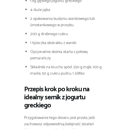
1 kg gęstego jogurtu greckiego
4 duże jajka
2 opakowania budyniu waniliowego lub
śmietankowego w proszku
200 g drobnego cukru
1 łyżeczka ekstraktu z wanilii
Opcjonalnie skórka otarta z połowy
pomarańczy
Składniki na kruchy spód: 250 g mąki, 100 g
masła, 50 g cukru pudru, 1 żółtko
Przepis krok po kroku na
idealny sernik z jogurtu
greckiego
Przygotowanie tego deseru jest proste, jeśli
zachowasz odpowiednią kolejność działań.