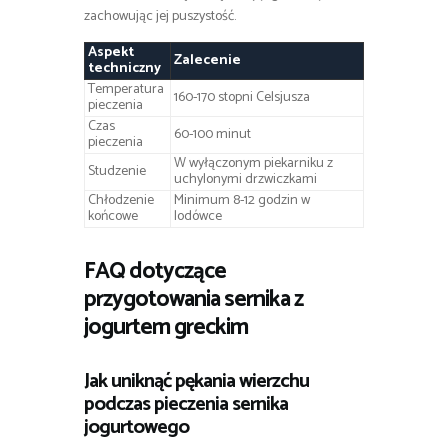
zachowując jej puszystość.
Aspekt
Zalecenie
techniczny
Temperatura
160-170 stopni Celsjusza
pieczenia
Czas
60-100 minut
pieczenia
W wyłączonym piekarniku z
Studzenie
uchylonymi drzwiczkami
Chłodzenie
Minimum 8-12 godzin w
końcowe
lodówce
FAQ dotyczące
przygotowania sernika z
jogurtem greckim
Jak uniknąć pękania wierzchu
podczas pieczenia sernika
jogurtowego