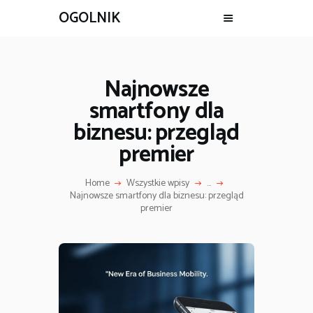
OGOLNIK
Najnowsze
smartfony dla
biznesu: przegląd
premier
Home
Wszystkie wpisy
...
Najnowsze smartfony dla biznesu: przegląd
premier