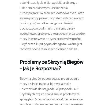
usterki to: zużycie oleju, wycieki, problemy z
układem zapłonowym, uszkodzenia
turbosprężarki (w silnikach doładowanych) oraz
awarie pompy paliwa. Sygnałem ostrzegawczym
powinny być wszelkie nietypowe dźwięki
dochodzące spod maski, dymienie z rury
wydechowej, problemy z rozruchem oraz spadek
mocy. Niestety, wiele z tych problemów można
ukryć przed kupującym, dlatego tak ważna jest
fachowa ocena stanu technicznego silnika.
Problemy ze Skrzynią Biegów
– Jak Je Rozpoznać?
Skrzynia biegów odpowiada za przeniesienie
mocy z silnika na koła. Jej awaria może
uniemożliwić dalszą jazdę. W przypadku aut
używanych często spotykane są problemy ze
sprzęgłem (szarpanie, ślizganie), zacieranie się
synchronizatorów, uszkodzenia mechanizmów