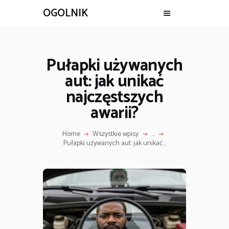
OGOLNIK
Pułapki używanych
aut: jak unikać
najczęstszych
awarii?
Home
Wszystkie wpisy
...
Pułapki używanych aut: jak unikać...