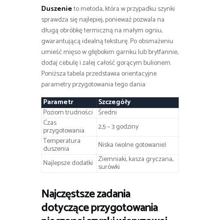
Duszenie
to metoda, która w przypadku szynki
sprawdza się najlepiej, ponieważ pozwala na
długą obróbkę termiczną na małym ogniu,
gwarantującą idealną teksturę. Po obsmażeniu
umieść mięso w głębokim garnku lub brytfannie,
dodaj cebulę i zalej całość gorącym bulionem.
Poniższa tabela przedstawia orientacyjne
parametry przygotowania tego dania:
Parametr
Szczegóły
Poziom trudności
Średni
Czas
2,5 – 3 godziny
przygotowania
Temperatura
Niska (wolne gotowanie)
duszenia
Ziemniaki, kasza gryczana,
Najlepsze dodatki
surówki
Najczęstsze zadania
dotyczące przygotowania