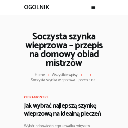
OGOLNIK
Soczysta szynka
wieprzowa – przepis
na domowy obiad
mistrzów
Home
Wszystkie wpisy
...
Soczysta szynka wieprzowa – przepis na...
CIEKAWOSTKI
Jak wybrać najlepszą szynkę
wieprzową na idealną pieczeń
Wybór odpowiedniego kawałka mięsa to