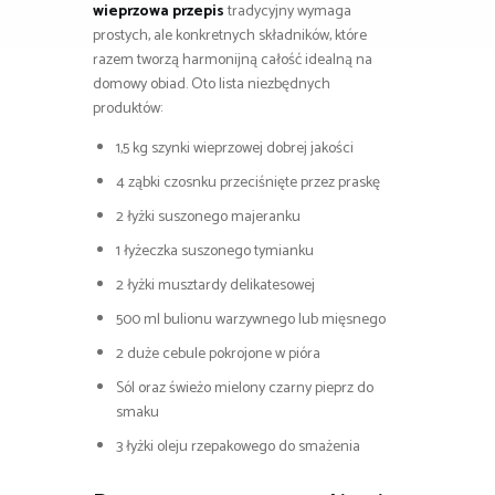
wieprzowa przepis
tradycyjny wymaga
prostych, ale konkretnych składników, które
razem tworzą harmonijną całość idealną na
domowy obiad. Oto lista niezbędnych
produktów:
1,5 kg szynki wieprzowej dobrej jakości
4 ząbki czosnku przeciśnięte przez praskę
2 łyżki suszonego majeranku
1 łyżeczka suszonego tymianku
2 łyżki musztardy delikatesowej
500 ml bulionu warzywnego lub mięsnego
2 duże cebule pokrojone w pióra
Sól oraz świeżo mielony czarny pieprz do
smaku
3 łyżki oleju rzepakowego do smażenia