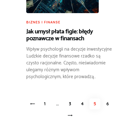
BIZNES I FINANSE
Jak umysł płata figle: błędy
poznawcze w finansach
Wpływ psychologii na decyzje inwestycyjne
Ludzkie decyzje finansowe rzadko są
czysto racjonalne. Często, nieświadomie
ulegamy różnym wpływom
psychologicznym, które prowadzą…
Stronicowanie
<
PAGE
1
…
PAGE
3
PAGE
4
PAGE
5
PAGE
6
wpisów
>